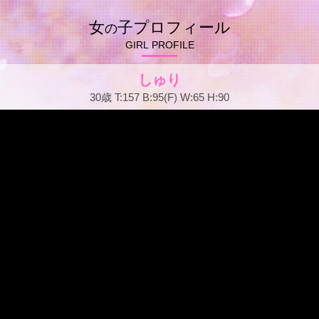
女
子プロフィール
の
GIRL PROFILE
しゅり
30歳 T:157 B:95(F) W:65 H:90