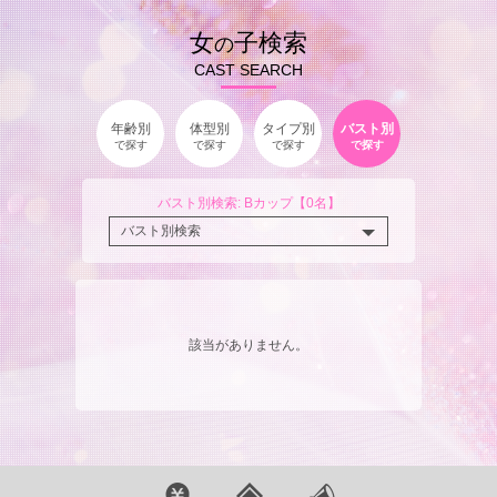
女
子検索
の
CAST SEARCH
年齢別
体型別
タイプ別
バスト別
で探す
で探す
で探す
で探す
バスト別検索: Bカップ【0名】
該当がありません。