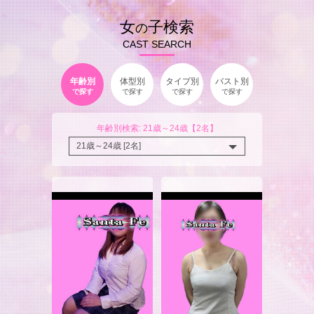
女
子検索
の
CAST SEARCH
年齢別
体型別
タイプ別
バスト別
で探す
で探す
で探す
で探す
年齢別検索: 21歳～24歳【2名】