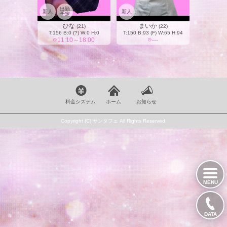
出勤
新人
新人
予定
ひな
まいか
(21)
(22)
T:156 B:0 (?) W:0 H:0
T:150 B:93 (F) W:65 H:94
11:10～18:00
---
料金システム
ホーム
お知らせ
Copyright (C) サンタフェ All Rights Reserved.
MENU
DATA